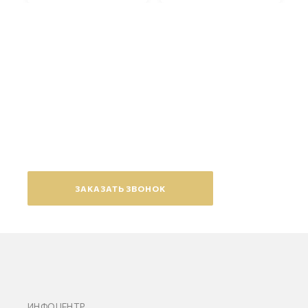
Появились вопросы?
Оставьте заявку на обратный
звонок
ЗАКАЗАТЬ ЗВОНОК
ИНФОЦЕНТР