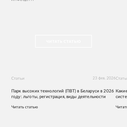
Статьи
23 фев. 2026
Стать
Парк высоких технологий (ПВТ) в Беларуси в 2026
Какие
году: льготы, регистрация, виды деятельности
систе
Читать статью
Читат