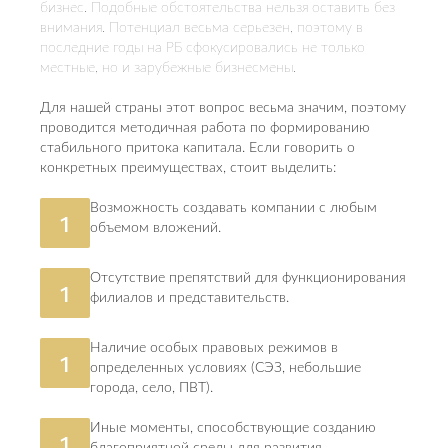
бизнес. Подобные обстоятельства нельзя оставить без
внимания. Потенциал весьма серьезен, поэтому в
последние годы на РБ сфокусировались не только
местные, но и зарубежные бизнесмены.
Для нашей страны этот вопрос весьма значим, поэтому
проводится методичная работа по формированию
стабильного притока капитала. Если говорить о
конкретных преимуществах, стоит выделить:
Возможность создавать компании с любым
1
объемом вложений.
Отсутствие препятствий для функционирования
1
филиалов и представительств.
Наличие особых правовых режимов в
1
определенных условиях (СЭЗ, небольшие
города, село, ПВТ).
Иные моменты, способствующие созданию
1