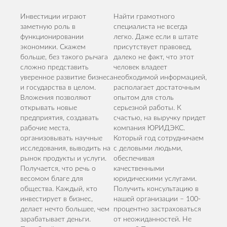
Инвестиции играют
Найти грамотного
заметную роль в
специалиста не всегда
функционировании
легко. Даже если в штате
экономики. Скажем
присутствует правовед,
больше, без такого рычага
далеко не факт, что этот
сложно представить
человек владеет
уверенное развитие бизнеса
необходимой информацией,
и государства в целом.
располагает достаточным
Вложения позволяют
опытом для столь
открывать новые
серьезной работы. К
предприятия, создавать
счастью, на выручку придет
рабочие места,
компания ЮРИДЭКС.
организовывать научные
Который год сотрудничаем
исследования, выводить на
с деловыми людьми,
рынок продукты и услуги.
обеспечивая
Получается, что речь о
качественными
весомом благе для
юридическими услугами.
общества. Каждый, кто
Получить консультацию в
инвестирует в бизнес,
нашей организации – 100-
делает нечто большее, чем
процентно застраховаться
зарабатывает деньги.
от неожиданностей. Не