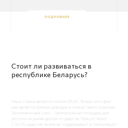
ПОДРОБНЕЕ
Стоит ли развиваться в
республике Беларусь?
Наша страна является членом ЕАЭС. Только этот факт
уже является прямым доводом в пользу такого решения.
Экономический союз – замечательная площадка для
доступа на рынки других государств. Присутствуют
СЭЗ. Государство всячески поддерживает и стимулирует