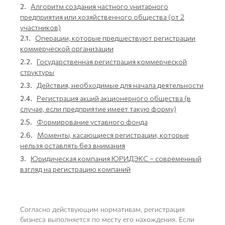
2.
Алгоритм создания частного унитарного
предприятия или хозяйственного общества (от 2
участников)
2.1.
Операции, которые предшествуют регистрации
коммерческой организации
2.2.
Государственная регистрация коммерческой
структуры
2.3.
Действия, необходимые для начала деятельности
2.4.
Регистрация акций акционерного общества (в
случае, если предприятие имеет такую форму)
2.5.
Формирование уставного фонда
2.6.
Моменты, касающиеся регистрации, которые
нельзя оставлять без внимания
3.
Юридическая компания ЮРИДЭКС ­– современный
взгляд на регистрацию компаний
Согласно действующим нормативам, регистрация
бизнеса выполняется по месту его нахождения. Если