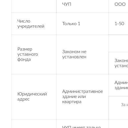
ЧУП
ООО
Число
Только 1
1-50
учредителей
Размер
Законом не
уставного
установлен
фонда
Закон
устан
Админ
здани
Административное
Юридический
здание или
адрес
квартира
За 
ЧУП имеет только