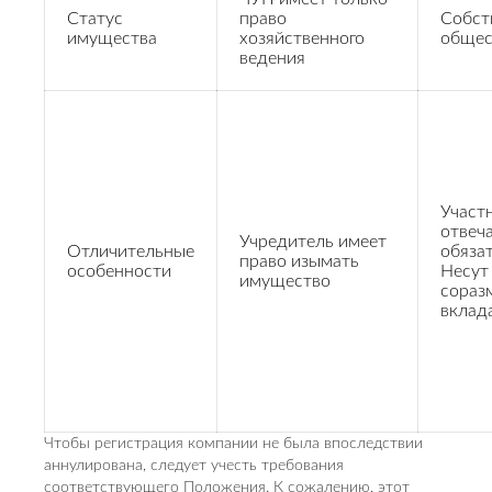
Статус
право
Собст
имущества
хозяйственного
общес
ведения
Участ
отвеч
Учредитель имеет
Отличительные
обяза
право изымать
особенности
Несут
имущество
сораз
вклад
Чтобы регистрация компании не была впоследствии
аннулирована, следует учесть требования
соответствующего Положения. К сожалению, этот