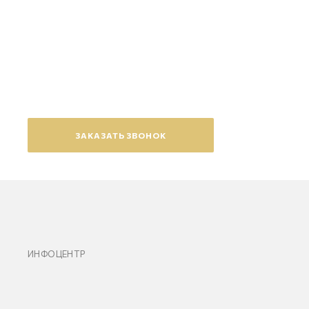
Появились вопросы?
Оставьте заявку на обратный
звонок
ЗАКАЗАТЬ ЗВОНОК
ИНФОЦЕНТР