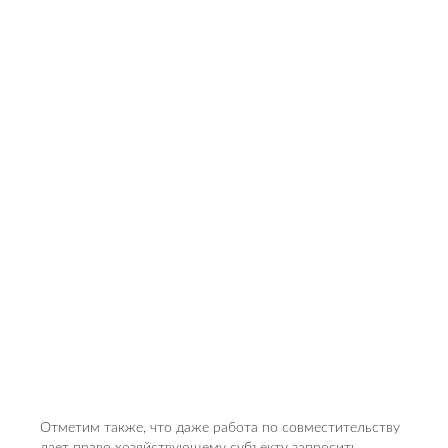
Отметим также, что даже работа по совместительству
дает право хозяйствующему субъекту запросить