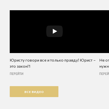
Юристу говори все и только правду! Юрист –
Не о
это закон!1
нужн
ПЕРЕЙТИ
ПЕРЕ
ВСЕ ВИДЕО