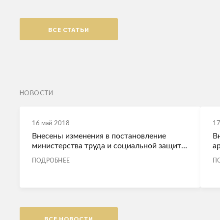
ВСЕ СТАТЬИ
НОВОСТИ
16 май 2018
17
Внесены изменения в постановление
В
министерства труда и социальной защиты
а
от 16 июня 2014 г.
п
ПОДРОБНЕЕ
П
ВСЕ НОВОСТИ