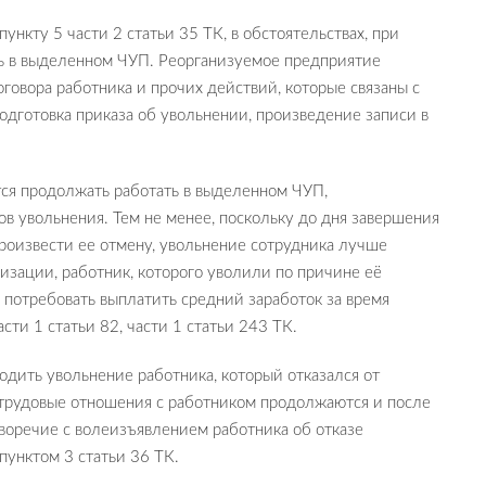
нкту 5 части 2 статьи 35 ТК, в обстоятельствах, при
ть в выделенном ЧУП. Реорганизуемое предприятие
овора работника и прочих действий, которые связаны с
дготовка приказа об увольнении, произведение записи в
тся продолжать работать в выделенном ЧУП,
ов увольнения. Тем не менее, поскольку до дня завершения
роизвести ее отмену, увольнение сотрудника лучше
изации, работник, которого уволили по причине её
и потребовать выплатить средний заработок за время
сти 1 статьи 82, части 1 статьи 243 ТК.
одить увольнение работника, который отказался от
 трудовые отношения с работником продолжаются и после
иворечие с волеизъявлением работника об отказе
пунктом 3 статьи 36 ТК.