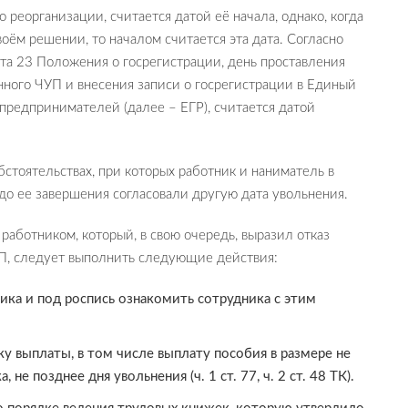
 реорганизации, считается датой её начала, однако, когда
воём решении, то началом считается эта дата. Согласно
нкта 23 Положения о госрегистрации, день проставления
ного ЧУП и внесения записи о госрегистрации в Единый
предпринимателей (далее – ЕГР), считается датой
бстоятельствах, при которых работник и наниматель в
до ее завершения согласовали другую дата увольнения.
аботником, который, в свою очередь, выразил отказ
П, следует выполнить следующие действия:
ика и под роспись ознакомить сотрудника с этим
у выплаты, в том числе выплату пособия в размере не
не позднее дня увольнения (ч. 1 ст. 77, ч. 2 ст. 48 ТК).