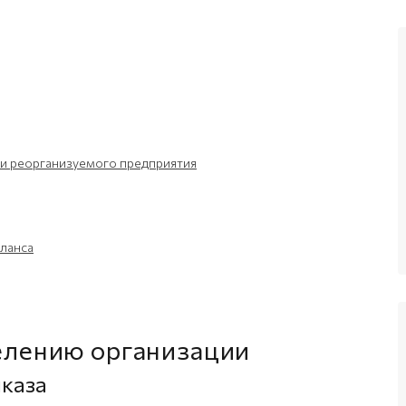
и реорганизуемого предприятия
ланса
делению организации
иказа