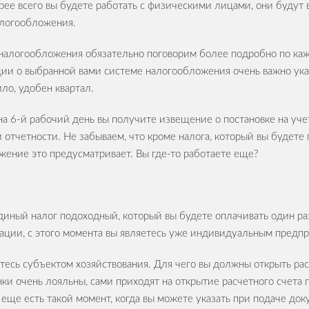
орее всего вы будете работать с физическими лицами, они будут
алогообложения.
алогообложения обязательно поговорим более подробно по каж
ции о выбранной вами системе налогообложения очень важно ука
ло, удобен квартал.
 на 6-й рабочий день вы получите извещение о постановке на уч
тчетности. Не забываем, что кроме налога, который вы будете 
жение это предусматривает. Вы где-то работаете еще?
единый налог подоходный, который вы будете оплачивать один ра
трации, с этого момента вы являетесь уже индивидуальным пред
тесь субъектом хозяйствования. Для чего вы должны открыть рас
нки очень лояльны, сами приходят на открытие расчетного счета
 еще есть такой момент, когда вы можете указать при подаче до