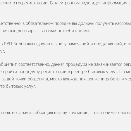
влении о госрегистрации. В электронном виде идет информация в
ветственно, в обязательном порядке вы должны получить кассовы
озничные договоры с вашими потребителями.
в РУП Белбанкавыд купить книгу замечаний и предложений, и к
уг.
 общепит, соответственно, данная процедура не заканчивается р
пройти процедуру регистрации в реестре бытовых услуг. По м
я вашей точки общепита, местонахождения, времени работы и че
тр бытовых услуг.
е понятно. Значит, обращаясь вашу компанию, я так понимаю, вы н