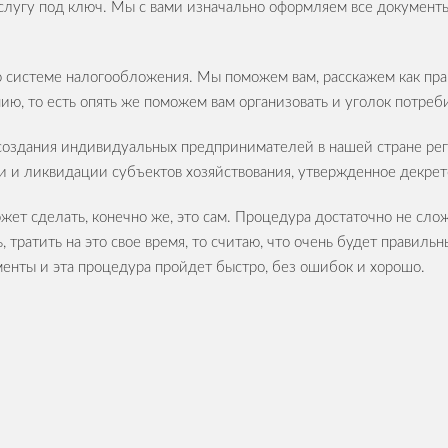
слугу под ключ. Мы с вами изначально оформляем все документы,
 системе налогообложения. Мы поможем вам, расскажем как пра
нию, то есть опять же поможем вам организовать и уголок потр
 создания индивидуальных предпринимателей в нашей стране ре
ии и ликвидации субъектов хозяйствования, утвержденное декре
жет сделать, конечно же, это сам. Процедура достаточно не сложн
ь, тратить на это свое время, то считаю, что очень будет прав
менты и эта процедура пройдет быстро, без ошибок и хорошо.